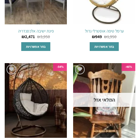
המוצר
ערסל טיפה אוסטרלי גדול
פינת ישיבה אלכסנדריה
₪
2,471
₪
3,950
₪
949
₪
1,950
בחר אפשרויות
בחר אפשרויות
למוצר
למוצר
זה
זה
יש
יש
54%-
46%-
מספר
מספר
הוסף
הוסף
סוגים.
סוגים.
לרשימת
לרשימת
ניתן
ניתן
המשאלות
המשאלות
לבחור
לבחור
המלאי אזל
את
את
האפשרויות
האפשרויות
בעמוד
בעמוד
המוצר
המוצר