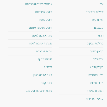
עלינו
ערסלים לגינה ולמרפסת
שאלות ותשובות
ריהוט למרפסת
יצירת קשר
ריהוט לפטיו
מבצעים
ריהוט לפינת המתנה
חנות
פינת ישיבה לגינה
מחלקת עסקים
מערכת ישיבה לגינה
תקנון האתר
כריות לנדנדה
אדריכלים
מיטות שיזוף
בין לקוחותינו
נדנדות
בלוג מאמרים
פינת ישיבה ראטן
אזורי שירות
פינת קפה
הצהרת נגישות
פינות ישיבה וריהוט לגג
מדיניות פרטיות