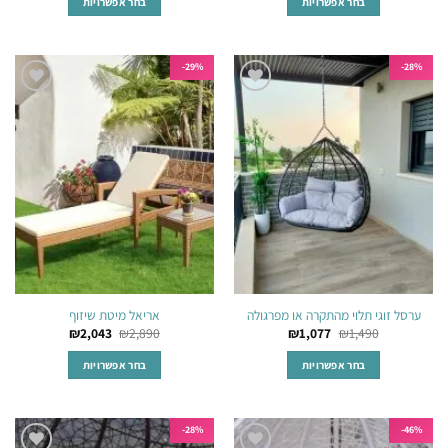
בחר אפשרויות
בחר אפשרויות
למוצר
למוצר
זה
זה
יש
יש
29%-
28%-
מספר
מספר
הוסף
הוסף
סוגים.
סוגים.
לרשימת
לרשימת
ניתן
ניתן
המשאלות
המשאלות
לבחור
לבחור
את
את
האפשרויות
האפשרויות
בעמוד
בעמוד
המוצר
המוצר
ערסל זוגי תלוי מהתקרה או מפרגולה
אריאל מיטת שיזוף
₪
2,043
₪
2,890
₪
1,077
₪
1,490
בחר אפשרויות
בחר אפשרויות
למוצר
למוצר
זה
זה
יש
יש
28%-
46%-