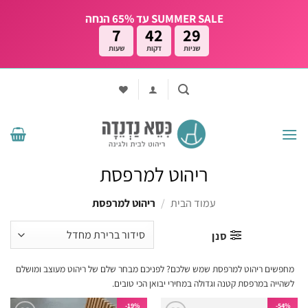
Ski
SUMMER SALE עד 65% הנחה
t
7
42
27
conten
שניות
דקות
שעות
ריהוט למרפסת
עמוד הבית
/
ריהוט למרפסת
סנן
מחפשים ריהוט למרפסת שמש שלכם? לפניכם מבחר שלם של ריהוט מעוצב ומושלם
לשהייה במרפסת קטנה וגדולה במחירי יבואן הכי טובים.
19%-
54%-