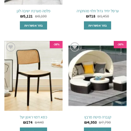
ערסל יחיד גדול תלוי מהתקרה
פלמה מערכת ישיבה לגן
₪
5,121
₪
8,100
₪
718
₪
1,450
בחר אפשרויות
בחר אפשרויות
למוצר
למוצר
זה
זה
יש
יש
38%-
36%-
מספר
מספר
הוסף
הוסף
סוגים.
סוגים.
לרשימת
לרשימת
ניתן
ניתן
המשאלות
המשאלות
לבחור
לבחור
את
את
האפשרויות
האפשרויות
בעמוד
בעמוד
המוצר
המוצר
קנברה מיטת מרבץ
כסא דמוי ראטן יעל
₪
274
₪
440
₪
4,950
₪
7,790