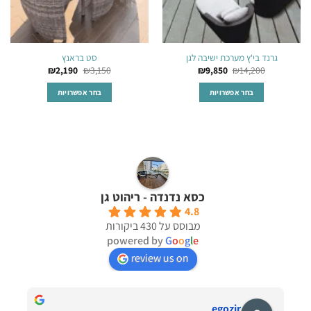
המוצר
המוצר
גרנד בי'ץ מערכת ישיבה לגן
סט בראנץ
₪
2,190
₪
3,150
₪
9,850
₪
14,200
בחר אפשרויות
בחר אפשרויות
למוצר
למוצר
זה
זה
יש
יש
מספר
מספר
סוגים.
סוגים.
ניתן
ניתן
כסא נדנדה - ריהוט גן
לבחור
לבחור
את
את
4.8
מבוסס על 430 ביקורות
האפשרויות
האפשרויות
powered by
G
o
o
g
l
e
בעמוד
בעמוד
המוצר
המוצר
review us on
egozir