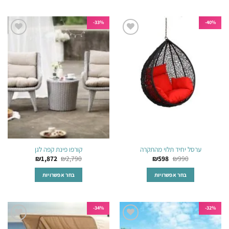
למוצר
למוצר
זה
זה
יש
יש
33%-
40%-
מספר
מספר
הוסף
הוסף
סוגים.
סוגים.
לרשימת
לרשימת
ניתן
ניתן
המשאלות
המשאלות
לבחור
לבחור
את
את
האפשרויות
האפשרויות
בעמוד
בעמוד
המוצר
המוצר
ערסל יחיד תלוי מהתקרה
קורפו פינת קפה לגן
₪
1,872
₪
2,790
₪
598
₪
990
בחר אפשרויות
בחר אפשרויות
למוצר
למוצר
זה
זה
יש
יש
34%-
32%-
מספר
מספר
הוסף
הוסף