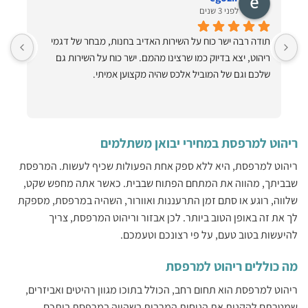
לפני 3 שנים
תודה רבה ישר כוח על השירות האדיב בחנות, מבחר של דגמי 
ריהוט, יצא בדיוק כמו שרצינו מהמם. ישר כוח על השירות גם 
ותיקתק הכל למרות שהיה קשה!! תודה ענקית תודה על ערסלים 
שלכם וגם של המוביל אלכס שהיה מקצוען אמיתי.
ריהוט למרפסת במחירי יבואן משתלמים
ריהוט למרפסת, היא ללא ספק אחת הפעולות שכיף לעשות. המרפסת
שבביתך, מהווה את המתחם הפתוח שבבית. כאשר אתה מחפש שקט,
שלווה, רוגע או סתם זמן התרעננות ואוורור, השהיה במרפסת, מספקת
לך את זה באופן הטוב ביותר. לכן אבזור וריהוט המרפסת, צריך
להיעשות בטוב טעם, על פי רצונכם וטעמכם.
מה כוללים ריהוט למרפסת
ריהוט למרפסת הוא תחום רחב, הכולל בתוכו מגוון רהיטים ואביזרים,
שמטרתם להקנות את הנוחות המרבית בשהייה במרפסת ביתכם.