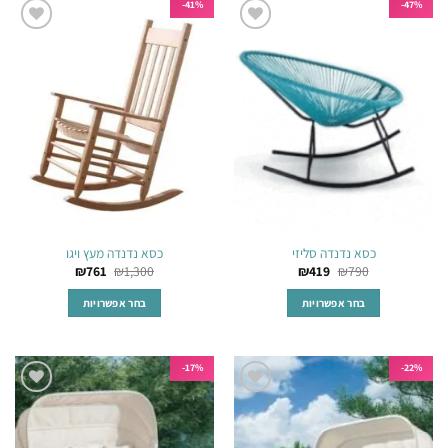
41%-
47%-
הוסף
הוסף
לרשימת
לרשימת
המשאלות
המשאלות
כסא נדנדה סליזי
כסא נדנדה מעץ ויגו
₪
761
₪
1,300
₪
419
₪
790
בחר אפשרויות
בחר אפשרויות
למוצר
למוצר
זה
זה
יש
יש
17%-
22%-
מספר
מספר
הוסף
הוסף
סוגים.
סוגים.
לרשימת
לרשימת
ניתן
ניתן
המשאלות
המשאלות