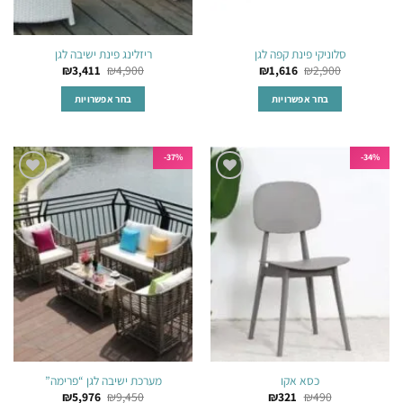
סלוניקי פינת קפה לגן
ריזלינג פינת ישיבה לגן
₪
3,411
₪
4,900
₪
1,616
₪
2,900
בחר אפשרויות
בחר אפשרויות
למוצר
למוצר
זה
זה
יש
יש
37%-
34%-
מספר
מספר
הוסף
הוסף
סוגים.
סוגים.
לרשימת
לרשימת
ניתן
ניתן
המשאלות
המשאלות
לבחור
לבחור
את
את
האפשרויות
האפשרויות
בעמוד
בעמוד
המוצר
המוצר
כסא אקו
מערכת ישיבה לגן “פרימה”
₪
5,976
₪
9,450
₪
321
₪
490