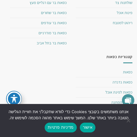
שולחנות צד
כסאות בר עם רגליים מעץ
פינות אוכל
כסאות בר שחורים
ריהוט למטבח
כסאות בר עודפים
כסאות בר מודרניים
כסאות בר בתל אביב
קטגוריות כסאות
כסאות
כסאות נדנדה
כסאות לפינת אוכל
כסאות המתנה
X
OPEN
אנחנו משתמשים בקובצי Cookies כדי לוודא שתקבל/י את חוויית הגלישה
כסאות למסעדה
הטובה ביותר באתר שלנו. המשך שימוש באתר מהווה הסכמה לשימוש זה.
CHATY
כסאות עץ לפינת אוכל
אישור
מדיניות פרטיות
כסאות פלסטיק לפינת אוכל