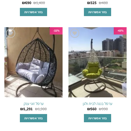
₪
690
₪
1,400
₪
325
₪
480
בחר אפשרויות
בחר אפשרויות
למוצר
למוצר
זה
זה
יש
יש
32%-
43%-
מספר
מספר
הוסף
הוסף
סוגים.
סוגים.
לרשימת
לרשימת
ניתן
ניתן
המשאלות
המשאלות
לבחור
לבחור
את
את
האפשרויות
האפשרויות
בעמוד
בעמוד
המוצר
המוצר
ערסל בננה לבית ולגן
ערסל זוגי ענק
₪
1,291
₪
1,900
₪
560
₪
990
בחר אפשרויות
בחר אפשרויות
למוצר
למוצר
זה
זה