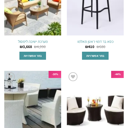
את
את
האפשרויות
האפשרויות
בעמוד
בעמוד
המוצר
המוצר
כסא בר דמוי ראטן מאלמו
מערכת ישיבה לימסול
₪
3,668
₪
4,990
₪
410
₪
680
בחר אפשרויות
בחר אפשרויות
למוצר
למוצר
זה
זה
יש
יש
30%-
44%-
מספר
מספר
הוסף
הוסף
סוגים.
סוגים.
לרשימת
לרשימת
ניתן
ניתן
המשאלות
המשאלות
לבחור
לבחור
את
את
האפשרויות
האפשרויות
בעמוד
בעמוד
המוצר
המוצר