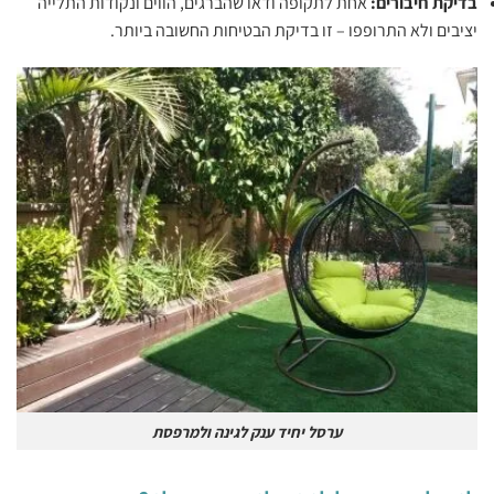
‏בדיקת חיבורים: ‏
‏אחת לתקופה ודאו שהברגים, הווים ונקודות התלייה
יציבים ולא התרופפו – זו בדיקת הבטיחות החשובה ביותר.‏
ערסל יחיד ענק לגינה ולמרפסת