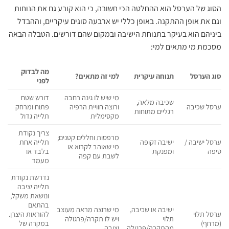
‏הסוג של הערסל הוא ההחלטה הכי חשובה, כי הוא קובע גם את הנוחות
וגם את אופן ההתקנה. ‏‏באופן כללי יש ארבעה סוגים עיקריים, וההבדל
ביניהם הוא בעיקר בתנוחת הישיבה ובמקום שהם דורשים. הטבלה הבאה
מסכמת מי מתאים למי:‏
‏מה לבדוק
‏סוג הערסל‏
‏תנוחה עיקרית‏
‏למי זה מתאים?‏
לפני‏
‏מי שיש לו גינה רחבה
‏דורש שטח
‏שכיבה מלאה,
‏ערסל שכיבה‏
ורוצה חוויית הרפיה
פתוח ומרחק
רגליים מתוחות‏
מקסימלית‏
תלייה גדול‏
‏צריך נקודת
‏מרפסות וחללים קטנים;
‏ערסל ישיבה /
‏ישיבה זקופה
תלייה אחת
מי שאוהב לקרוא או
טיפה‏
ומפנקת‏
בלבד או
לשבת עם קפה‏
מעמד‏
נדרשת נקודת
תלייה יציבה
ונושאת משקל,
בהתאם
‏ישיבה או שכיבה,
‏מי שרוצה מראה מעוצב
‏ערסל תלוי
להוראות היצרן.
תלוי
ויש לו תקרה/פרגולה
(מרחף)‏
במקרה של
מהתקרה/פרגולה‏
יציבה‏