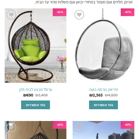
זוגיים, תלויים ועם מעמד במחירי יבואן ועם משלוח מהיר עד הבית.
51%-
47%-
הוסף
הוסף
לרשימת
לרשימת
המשאלות
המשאלות
זודיאק כורסת בועה
ערסל מבצע לבית ולגן
₪
690
₪
1,400
₪
2,565
₪
4,800
בחר אפשרויות
בחר אפשרויות
למוצר
למוצר
זה
זה
יש
יש
32%-
43%-
מספר
מספר
הוסף
הוסף
סוגים.
סוגים.