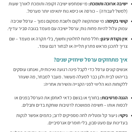
‏ישיבה ארוכה ותומכת: ‏
‏מי שמחפש ישיבה זקופה ותומכת לאורך שעות
(למשל לעבודה) – כורסה או כיסא נוח יתאימו יותר מערסל.‏
‏קושי בקימה: ‏
‏מי שמתקשה לקום ולשבת ממקום נמוך – ערסל שכיבה
עמוק עלול להיות פחות נוח; ערסל ישיבה עם מעמד בגובה סביר עדיף.‏
‏אין נקודת עיגון: ‏
‏חלל פתוח לחלוטין וחשוף, בלי תקרה או מעמד – שם
צריך לתכנן מראש פתרון תלייה או לבחור דגם עומד.‏
איך מתחזקים ערסל שיחזיק שנים?
אנשים קונים ערסל כדי לקבל פינה רגועה ואיכותית, ואנחנו עוסקים
בריהוט לבית ולגן כבר למעלה מעשור. ‏‏מעבר למבחר, מה שעוזר
ללקוחות הוא הליווי לפני הקנייה והשירות אחריה:‏
‏הגנה מרטיבות: ‏
‏בחורף או בגשם כדאי לאחסן את הערסל בפנים או
לכסות אותו – חשיפה ממושכת לרטיבות שוחקת בדים וחבלים.‏
‏ניקוי: ‏
‏ניעור קל ומטלית לחה מספיקים לרוב; כתמים אפשר לנקות
בעדינות עם מעט סבון, בלי חומרים אגרסיביים.‏