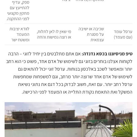
ספק, עדיף
להתייעץ עם
מתקין מקצועי
לפני ההתקנה.
‏שכיבה או ישיבה
‏לוודא יציבות
‏ערסל עומד
‏מי שאין לו לאן לתלות,
על מסגרת
המעמד
(עם מעמד)‏
או רוצה גמישות והזזה‏
עצמאית‏
ומשטח ישר‏
טיפ מניסיוננו בכסא נדנדה:
‏‏אם אתם מתלבטים בין יחיד לזוגי – הרבה
לקוחות אצלנו בוחרים בזוגי גם לשימוש של אדם אחד, פשוט כי הוא רחב
יותר ומאפשר לשכב באלכסון בנוחות. ערסל זוגי יכול להתאים גם
לשימוש של אדם אחד שרוצה יותר מרחב, וגם למשפחות שמחפשות
ערסל רחב יותר. עם זאת, חשוב לבדוק בכל דגם את נתוני נשיאת
המשקל ואת התאמת נקודת התלייה או המעמד לפני הרכישה.