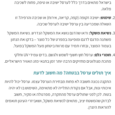
בישראל מתאים בדרך כלל לערסל ישיבה או טיפה, פחות לשכיבה
מלאה.‏
‏שימוש: ‏
‏ישיבה זקופה (קפה, קריאה, אירוח) או שכיבה והרפיה? זו
השאלה שמכריעה בין ערסל ישיבה לערסל שכיבה.‏
‏נשיאת משקל: ‏
‏ודאו שהדגם נושא את המשקל הנדרש. נשיאת המשקל
משתנה מדגם לדגם ומופיעה במפרט של כל מוצר – בדקו את הנתון
בעמוד המוצר, ובחרו תמיד עם מרווח ביטחון מעל המשקל בפועל.‏
‏חומרי גלם: ‏
‏ערסל חוץ חשוף לשמש ולגשם. בדים עמידי UV וחלקי
מתכת מגולוונים מחזיקים הרבה יותר זמן בתנאי מזג האוויר הישראליים.‏
איך תולים ערסל בבטחה? מה חשוב לדעת
‏התקנה נכונה חשובה לא פחות מבחירת הערסל עצמו. ערסל יכול להיות
איכותי ונוח, אבל אם נקודת התלייה לא מתאימה, השימוש בו לא יהיה
בטוח. לכן לפני שתולים ערסל מהתקרה, מפרגולה או מקיר, חשוב
לבדוק שהמשטח יציב, מתאים לנשיאת משקל, ושאביזרי העיגון תואמים
להוראות היצרן.