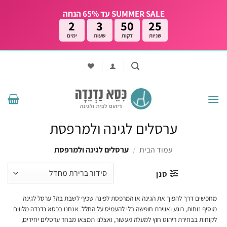
Ski
SUMMER SALE עד 65% הנחה
t
2
3
50
23
conten
שניות
דקות
שעות
ימים
ערסלים לגינה ולמרפסת
עמוד הבית
/
ערסלים לגינה ולמרפסת
סנן
מחפשים דרך להפוך את הגינה או המרפסת לפינה שכיף לשבת בה? ערסל לגינה
מוסיף נוחות, רוגע ואווירת חופשה בלי להעמיס על החלל. אנחנו בכסא נדנדה מלווים
לקוחות בבחירת ריהוט חוץ למעלה מעשור, ואצלנו תמצאו מבחר ערסלים יחידים,