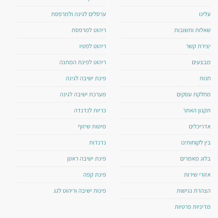
עלינו
ערסלים לגינה ולמרפסת
שאלות ותשובות
ריהוט למרפסת
יצירת קשר
ריהוט לפטיו
מבצעים
ריהוט לפינת המתנה
חנות
פינת ישיבה לגינה
מחלקת עסקים
מערכת ישיבה לגינה
תקנון האתר
כריות לנדנדה
אדריכלים
מיטות שיזוף
בין לקוחותינו
נדנדות
בלוג מאמרים
פינת ישיבה ראטן
אזורי שירות
פינת קפה
הצהרת נגישות
פינות ישיבה וריהוט לגג
מדיניות פרטיות