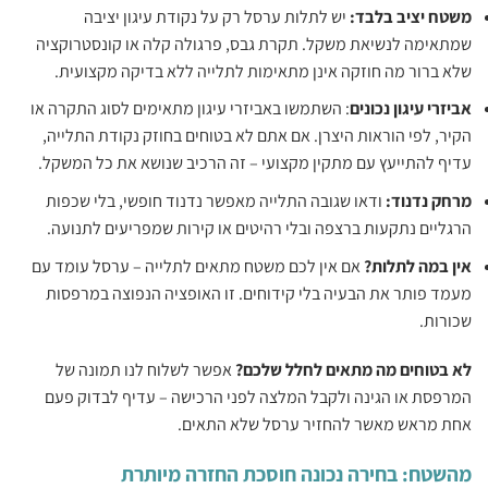
‏משטח יציב בלבד:
יש לתלות ערסל רק על נקודת עיגון יציבה
שמתאימה לנשיאת משקל. תקרת גבס, פרגולה קלה או קונסטרוקציה
שלא ברור מה חוזקה אינן מתאימות לתלייה ללא בדיקה מקצועית.
‏אביזרי עיגון נכונים
: ‏‏השתמשו באביזרי עיגון מתאימים לסוג התקרה או
הקיר, לפי הוראות היצרן. אם אתם לא בטוחים בחוזק נקודת התלייה,
עדיף להתייעץ עם מתקין מקצועי – זה הרכיב שנושא את כל המשקל.‏
‏מרחק נדנוד:
‏‏ודאו שגובה התלייה מאפשר נדנוד חופשי, בלי שכפות
הרגליים נתקעות ברצפה ובלי רהיטים או קירות שמפריעים לתנועה.‏
‏אין במה לתלות? ‏
‏אם אין לכם משטח מתאים לתלייה – ערסל עומד עם
מעמד פותר את הבעיה בלי קידוחים. זו האופציה הנפוצה במרפסות
שכורות.‏
‏לא בטוחים מה מתאים לחלל שלכם? ‏
‏אפשר לשלוח לנו תמונה של
המרפסת או הגינה ולקבל המלצה לפני הרכישה – עדיף לבדוק פעם
אחת מראש מאשר להחזיר ערסל שלא התאים.‏
מהשטח: בחירה נכונה חוסכת החזרה מיותרת