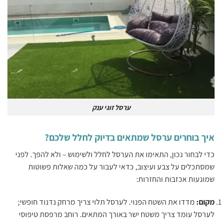
ערסל זוגי ענק
איך בוחרים ערסל שמתאים בדיוק לחלל שלכם?
‏כדי לבחור נכון, התאימו את הערסל לחלל ולשימוש – ולא להפך. ‏‏לפני
שמסתכלים על צבע ועיצוב, כדאי לעבור על כמה שאלות פשוטות
שמונעות אכזבות והחזרות:‏
‏מקום: ‏
‏מדדו את השטח הפנוי. לערסל תלוי צריך מרחק נדנוד חופשי;
לערסל עומד צריך משטח ישר באורך המתאים. רוחב מרפסת טיפוסי