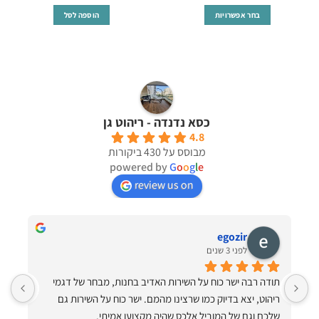
המקורי
הנוכחי
היה:
הוא:
בחר אפשרויות
הוספה לסל
₪420.
₪950.
למוצר
זה
יש
מספר
סוגים.
ניתן
כסא נדנדה - ריהוט גן
לבחור
את
4.8
מבוסס על 430 ביקורות
האפשרויות
powered by
G
o
o
g
l
e
בעמוד
המוצר
review us on
egozir
לפני 3 שנים
תודה רבה ישר כוח על השירות האדיב בחנות, מבחר של דגמי 
ריהוט, יצא בדיוק כמו שרצינו מהמם. ישר כוח על השירות גם 
ותיקתק הכל למרות שהיה קשה!! תודה ענקית תודה על ערסלים 
שלכם וגם של המוביל אלכס שהיה מקצוען אמיתי.