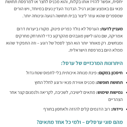
יחסית, אפשר להזיז אותו בקלות, והוא מכניס לחצר או למרפסת תחושת
פנאי גם באמצע שבוע רגיל. הנדנוד העדין נעים במיוחד, ויש הורים
שמספרים שהוא עוזר ליצור בבית תחושה רגועה ונינוחה יותר.
‏מעניין לדעת: ‏
‏הערסל לא נולד כפריט פינוק. מקורו ביערות דרום
אמריקה, שם נהגו לישון מוגבהים מהקרקע כדי להתרחק מחרקים
ומנחשים. רק מאוחר יותר הוא הפך לסמל של רוגע – וזה התפקיד שהוא
ממלא היום במרפסת הישראלית.‏
היתרונות המרכזיים של ערסל:
‏חיסכון במקום: ‏
‏פינת מנוחה איכותית בלי לתפוס שטח גדול‏
‏תחושת חופשה: ‏
‏מכניס אווירת פנאי ורוגע לחלל החוץ‏
‏גמישות שימוש: ‏
‏מתאים לישיבה, לשכיבה, לקריאה ולנמנום קצר אחר
הצהריים‏
‏ניידות: ‏
‏רוב הדגמים קלים להזזה ולאחסון בחורף‏
מהם סוגי ערסלים – ולמי כל אחד מתאים?