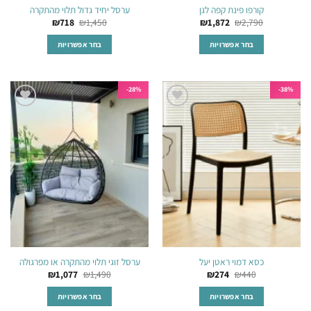
קורפו פינת קפה לגן
ערסל יחיד גדול תלוי מהתקרה
₪
718
₪
1,450
₪
1,872
₪
2,790
בחר אפשרויות
בחר אפשרויות
למוצר
למוצר
זה
זה
יש
יש
28%-
38%-
מספר
מספר
הוסף
הוסף
סוגים.
סוגים.
לרשימת
לרשימת
ניתן
ניתן
המשאלות
המשאלות
לבחור
לבחור
את
את
האפשרויות
האפשרויות
בעמוד
בעמוד
המוצר
המוצר
כסא דמוי ראטן יעל
ערסל זוגי תלוי מהתקרה או מפרגולה
₪
1,077
₪
1,490
₪
274
₪
440
בחר אפשרויות
בחר אפשרויות