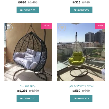
₪
690
₪
1,400
₪
325
₪
480
בחר אפשרויות
בחר אפשרויות
למוצר
למוצר
זה
זה
יש
יש
32%-
43%-
מספר
מספר
הוסף
הוסף
סוגים.
סוגים.
לרשימת
לרשימת
ניתן
ניתן
המשאלות
המשאלות
לבחור
לבחור
את
את
האפשרויות
האפשרויות
בעמוד
בעמוד
המוצר
המוצר
ערסל בננה לבית ולגן
ערסל זוגי ענק
₪
1,291
₪
1,900
₪
560
₪
990
בחר אפשרויות
בחר אפשרויות
למוצר
למוצר
זה
זה