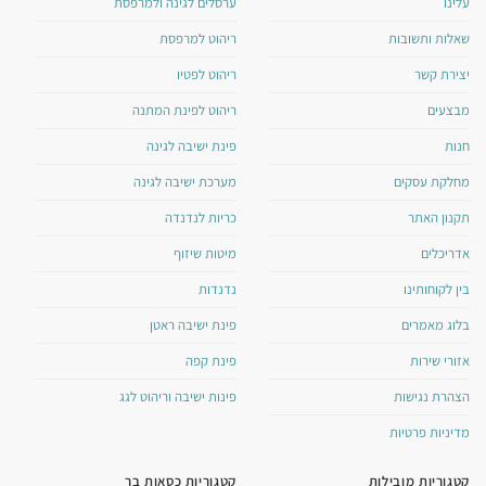
עלינו
ערסלים לגינה ולמרפסת
שאלות ותשובות
ריהוט למרפסת
יצירת קשר
ריהוט לפטיו
מבצעים
ריהוט לפינת המתנה
חנות
פינת ישיבה לגינה
מחלקת עסקים
מערכת ישיבה לגינה
תקנון האתר
כריות לנדנדה
אדריכלים
מיטות שיזוף
בין לקוחותינו
נדנדות
בלוג מאמרים
פינת ישיבה ראטן
אזורי שירות
פינת קפה
הצהרת נגישות
פינות ישיבה וריהוט לגג
מדיניות פרטיות
קטגוריות מובילות
קטגוריות כסאות בר