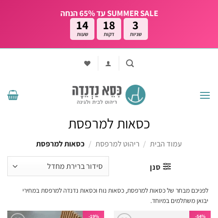
Ski
SUMMER SALE עד 65% הנחה
t
14
18
2
conten
שניות
דקות
שעות
כסאות למרפסת
עמוד הבית
/
ריהוט למרפסת
/
כסאות למרפסת
סנן
לפניכם מבחר של כסאות למרפסת, כסאות נוח וכסאות נדנדה למרפסת במחירי
יבואן משתלמים במיוחד.
19%-
54%-