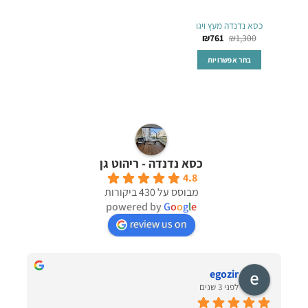
כסא נדנדה מעץ ויגו
₪
761
₪
1,300
בחר אפשרויות
למוצר
זה
יש
מספר
סוגים.
ניתן
כסא נדנדה - ריהוט גן
לבחור
את
4.8
מבוסס על 430 ביקורות
האפשרויות
powered by
G
o
o
g
l
e
בעמוד
המוצר
review us on
egozir
לפני 3 שנים