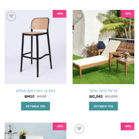
למוצר
למוצר
זה
זה
יש
יש
40%-
29%-
מספר
מספר
הוסף
הוסף
סוגים.
סוגים.
לרשימת
לרשימת
ניתן
ניתן
המשאלות
המשאלות
לבחור
לבחור
את
את
האפשרויות
האפשרויות
בעמוד
בעמוד
המוצר
המוצר
אריאל מיטת שיזוף
כסא בר דמוי ראטן מאלמו
₪
410
₪
680
₪
2,043
₪
2,890
בחר אפשרויות
בחר אפשרויות
למוצר
למוצר
זה
זה
יש
יש
30%-
44%-
מספר
מספר
הוסף
הוסף