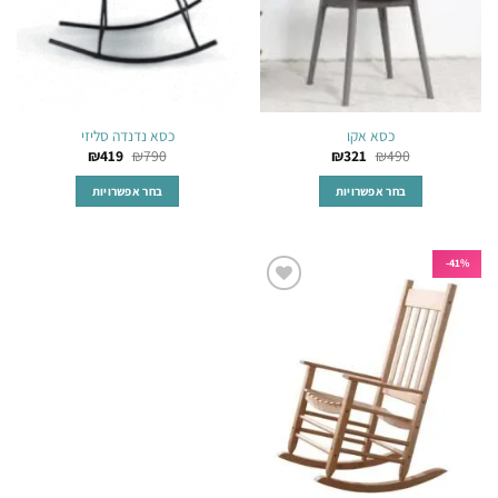
בעמוד
בעמוד
המוצר
המוצר
כסא אקו
כסא נדנדה סליזי
₪
419
₪
790
₪
321
₪
490
בחר אפשרויות
בחר אפשרויות
למוצר
למוצר
זה
זה
יש
יש
41%-
מספר
מספר
הוסף
סוגים.
סוגים.
לרשימת
ניתן
ניתן
המשאלות
לבחור
לבחור
את
את
האפשרויות
האפשרויות
בעמוד
בעמוד
המוצר
המוצר