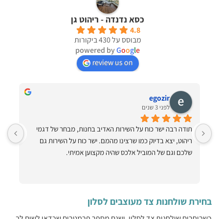
ניתן
ניתן
כסא נדנדה - ריהוט גן
לבחור
לבחור
את
את
4.8
מבוסס על 430 ביקורות
האפשרויות
האפשרויות
powered by
G
o
o
g
l
e
בעמוד
בעמוד
המוצר
המוצר
review us on
egozir
לפני 3 שנים
תודה רבה ישר כוח על השירות האדיב בחנות, מבחר של דגמי 
ריהוט, יצא בדיוק כמו שרצינו מהמם. ישר כוח על השירות גם 
ותיקתק הכל למרות שהיה קשה!! תודה ענקית תודה על ערסלים 
שלכם וגם של המוביל אלכס שהיה מקצוען אמיתי.
בחירת שולחנות צד מעוצבים לסלון
כשבוחרים שולחנות צד לסלון, ישנם מספר פרמטרים שכדאי לשים לב