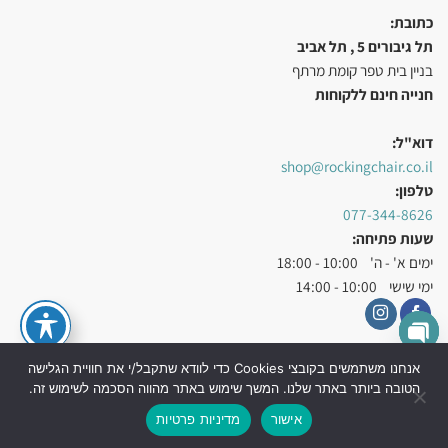
כתובת:
תל גיבורים 5 , תל אביב
בניין בית טפר קומת מרתף
חנייה חינם ללקוחות
דוא"ל:
shop@rockingchair.co.il
טלפון:
077-344-8626
שעות פתיחה:
ימים א' - ה' 10:00 - 18:00
ימי שישי 10:00 - 14:00
X
OPEN
אנחנו משתמשים בקובצי Cookies כדי לוודא שתקבל/י את חוויית הגלישה
הטובה ביותר באתר שלנו. המשך שימוש באתר מהווה הסכמה לשימוש זה.
עיצוב ובניית אתרי מכירות UD Studio
|
קידום אתרים אורגני בגוגל SEO
CHATY
אישור
מדיניות פרטיות
כל הזכויות שמורות לאתר כסא נדנדה © 2026 |
הצהרת נגישות