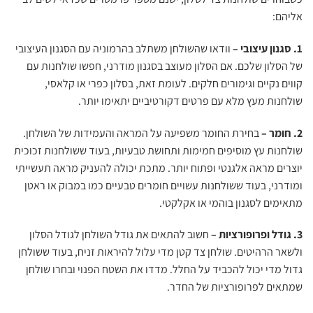
אליהם:
1. סגנון עיצובי –
וודאו שהשולחן משתלב בהרמוניה עם הסגנון העיצובי
של הסלון שלכם. אם הסלון מעוצב בסגנון מודרני, חפשו שולחנות עם
קווים נקיים וגימורים חלקים. לעומת זאת, בסלון כפרי או קלאסי,
שולחנות מעץ מלא עם פרטים דקורטיביים יתאימו יותר.
2. חומר –
בחירת החומר משפיעה על המראה והעמידות של השולחן.
שולחנות עץ מוסיפים חמימות ותחושת טבעיות, בעוד ששולחנות זכוכית
יוצרים מראה אלגנטי ופתוח יותר. מתכת יכולה להעניק מראה תעשייתי
ומודרני, בעוד ששולחנות עשויים חומרים טבעיים כמו במבוק או ראטן
מתאימים לסגנון בוהמי או אקלקטי.
3. גודל ופרופורציות –
חשוב להתאים את גודל השולחן לגודל הסלון
ולשאר הרהיטים. שולחן צד קטן מדי עלול להיראות זניח, בעוד ששולחן
גדול מדי יכול להכביד על החלל. מדדו את השטח הפנוי ובחרו שולחן
שמתאים לפרופורציות של החדר.