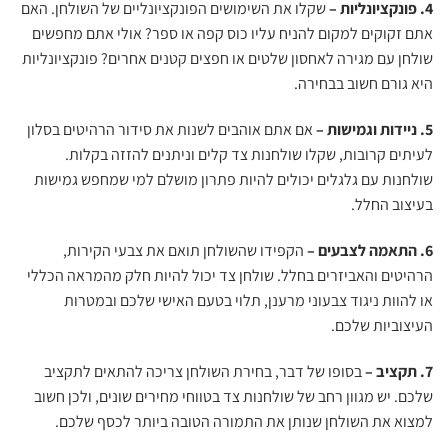
4. פונקציונליות –
שקלו את השימושים הפונקציונליים של השולחן. האם
אתם זקוקים למקום להניח עליו כוס קפה או ספר? אולי אתם מחפשים
שולחן עם מגירה לאחסון שלטים או חפצים קטנים אחרים? פונקציונליות
היא גורם חשוב בבחירה.
5. ניידות וגמישות –
אם אתם אוהבים לשנות את סידור הרהיטים בסלון
לעיתים קרובות, שקלו שולחנות צד קלים וניתנים להזזה בקלות.
שולחנות עם גלגלים יכולים להיות פתרון מושלם למי שמחפש גמישות
בעיצוב החלל.
6. התאמה לצבעים –
הקפידו שהשולחן תואם את צבעי הקירות,
הרהיטים והאביזרים בחלל. שולחן צד יכול להיות חלק מהמראה הכללי
או להוות ניגוד צבעוני מרענן, תלוי בטעם האישי שלכם ובמטרות
העיצוביות שלכם.
7. תקציב –
בסופו של דבר, בחירת השולחן צריכה להתאים לתקציב
שלכם. יש מגוון רחב של שולחנות צד בטווחי מחירים שונים, ולכן חשוב
למצוא את השולחן שנותן את התמורה הטובה ביותר לכסף שלכם.