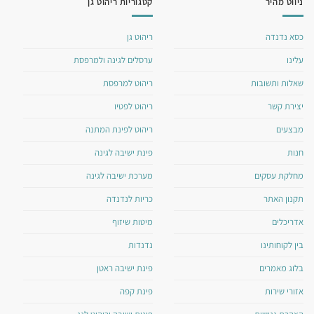
ניווט מהיר
קטגוריות ריהוט גן
כסא נדנדה
ריהוט גן
עלינו
ערסלים לגינה ולמרפסת
שאלות ותשובות
ריהוט למרפסת
יצירת קשר
ריהוט לפטיו
מבצעים
ריהוט לפינת המתנה
חנות
פינת ישיבה לגינה
מחלקת עסקים
מערכת ישיבה לגינה
תקנון האתר
כריות לנדנדה
אדריכלים
מיטות שיזוף
בין לקוחותינו
נדנדות
בלוג מאמרים
פינת ישיבה ראטן
אזורי שירות
פינת קפה