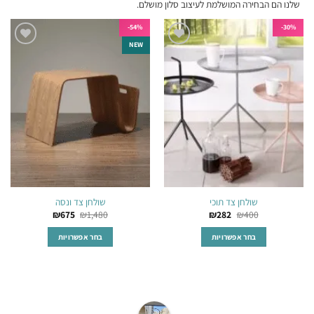
שלנו הם הבחירה המושלמת לעיצוב סלון מושלם.
54%-
30%-
NEW
הוסף
הוסף
לרשימת
לרשימת
המשאלות
המשאלות
שולחן צד תוכי
שולחן צד ונסה
₪
675
₪
1,480
₪
282
₪
400
בחר אפשרויות
בחר אפשרויות
למוצר
למוצר
זה
זה
יש
יש
מספר
מספר
סוגים.
סוגים.