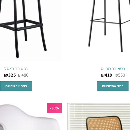
כסא בר מריוס
כסא בר ראסל
₪
325
₪
480
₪
419
₪
550
בחר אפשרויות
בחר אפשרויות
למוצר
למוצר
זה
זה
36%-
יש
יש
מספר
מספר
הוסף
סוגים.
סוגים.
לרשימת