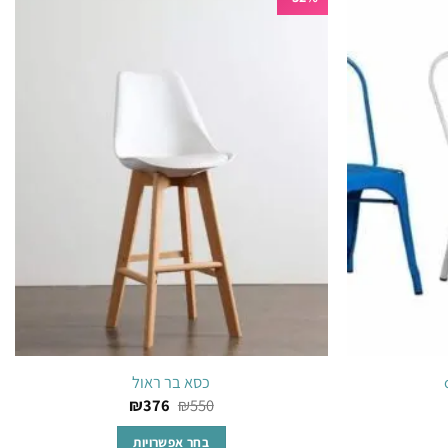
יש
מספר
הוסף
הוסף
סוגים.
לרשימת
לרשימת
ניתן
המשאלות
המשאלות
לבחור
את
ת
האפשרויות
בעמוד
המוצר
כסא בר ראול
₪
376
₪
550
בחר אפשרויות