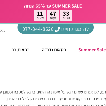
SUMMER SALE עד 65% הנחה
11
47
32
שניות
דקות
שעות
להזמנות חייגו
077-344-8626
עלינו
Summer Sale
כסאות נדנדה
כסאות בר
נו, לכן אנחנו שמים דגש על איכות הרהיטים בדגש למטבח וכמובן ע
 הפרטים הכי קטנים והתחשבות רבה בצרכים של כל בני הבית.
מטבח נגיש ומרווח, עם משטחי עבודה נוחים וריהוט למטבח מותאם 