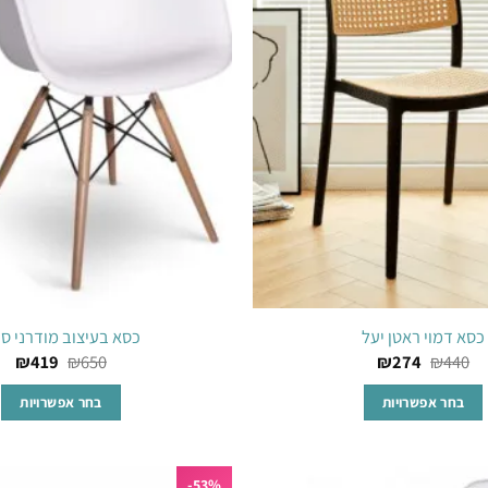
ניתן
ניתן
המשאלות
לבחור
לבחור
את
את
האפשרויות
האפשרויו
בעמוד
בעמוד
המוצר
המוצר
כסא דמוי ראטן יעל
כסא בעיצוב מודרני סי
₪
419
₪
650
₪
274
₪
440
בחר אפשרויות
בחר אפשרויות
למוצר
למוצר
זה
זה
53%-