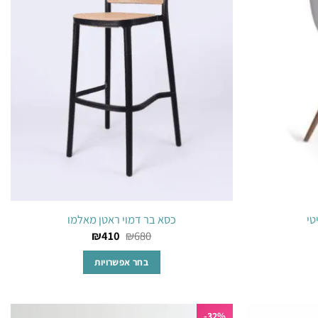
המשאלות
המשאלות
ת
טי
כסא בר דמוי ראטן מאלמו
₪
410
₪
680
בחר אפשרויות
למוצר
זה
32%-