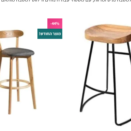
44%-
מוצר החודש!
הוסף
לרשימת
המשאלות