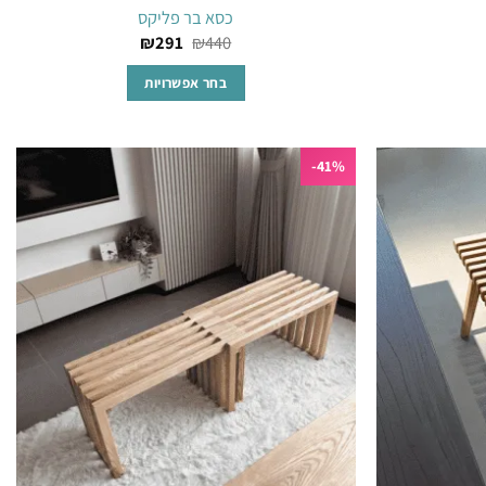
כסא בר פליקס
₪
291
₪
440
בחר אפשרויות
למוצר
זה
41%-
יש
מספר
הוסף
הוסף
סוגים.
לרשימת
לרשימת
ניתן
המשאלות
המשאלות
לבחור
את
ת
האפשרויות
בעמוד
המוצר