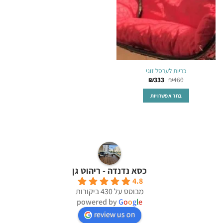
האפשרויות
האפשרויות
בעמוד
בעמוד
המוצר
המוצר
כריות לערסל זוגי
₪
333
₪
460
בחר אפשרויות
למוצר
זה
יש
מספר
סוגים.
ניתן
כסא נדנדה - ריהוט גן
לבחור
את
4.8
מבוסס על 430 ביקורות
האפשרויות
powered by
G
o
o
g
l
e
בעמוד
המוצר
review us on