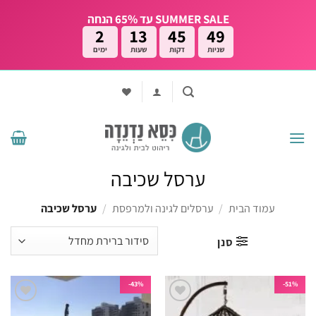
Ski
SUMMER SALE עד 65% הנחה
t
2
13
45
49
conten
שניות
דקות
שעות
ימים
ערסל שכיבה
עמוד הבית
/
ערסלים לגינה ולמרפסת
/
ערסל שכיבה
סנן
43%-
51%-
הוסף
הוסף