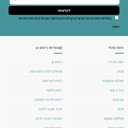
בשליחת טופס זה אני מאשר/ת קבלת תוכן פרסומי ואת מדיניות הפרטיות של
האתר
ניווט מהיר
קטגוריות ריהוט גן
כסא נדנדה
ריהוט גן
עלינו
ערסלים לגינה ולמרפסת
שאלות ותשובות
ריהוט למרפסת
יצירת קשר
ריהוט לפטיו
מבצעים
ריהוט לפינת המתנה
חנות
פינת ישיבה לגינה
מחלקת עסקים
מערכת ישיבה לגינה
תקנון האתר
כריות לנדנדה