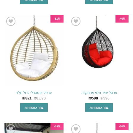
למוצר
למוצר
זה
זה
יש
יש
51%-
40%-
מספר
מספר
הוסף
הוסף
סוגים.
סוגים.
לרשימת
לרשימת
ניתן
ניתן
המשאלות
המשאלות
לבחור
לבחור
את
את
האפשרויות
האפשרויות
בעמוד
בעמוד
המוצר
המוצר
ערסל יחיד תלוי מהתקרה
ערסל אוסטרלי גדול תלוי
₪
821
₪
1,690
₪
598
₪
990
בחר אפשרויות
בחר אפשרויות
למוצר
למוצר
זה
זה
יש
יש
28%-
50%-
מספר
מספר