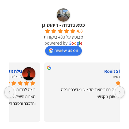
כסא נדנדה - ריהוט גן
4.8
מבוסס על 430 ביקורות
powered by
G
o
o
g
l
e
review us on
egozir
לפני 3 שנים
תודה רבה ישר כוח על השירות האדיב בחנות, מבחר של דגמי 
ריהוט, יצא בדיוק כמו שרצינו מהמם. ישר כוח על השירות גם 
ותיקתק הכל למרות שהיה קשה!! תודה ענקית תודה על ערסלים 
שלכם וגם של המוביל אלכס שהיה מקצוען אמיתי.