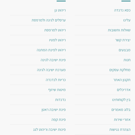
כסא נדנדה
ריהוט גן
עלינו
ערסלים לגינה ולמרפסת
שאלות ותשובות
ריהוט למרפסת
יצירת קשר
ריהוט לפטיו
מבצעים
ריהוט לפינת המתנה
חנות
פינת ישיבה לגינה
מחלקת עסקים
מערכת ישיבה לגינה
תקנון האתר
כריות לנדנדה
אדריכלים
מיטות שיזוף
בין לקוחותינו
נדנדות
בלוג מאמרים
פינת ישיבה ראטן
אזורי שירות
פינת קפה
הצהרת נגישות
פינות ישיבה וריהוט לגג