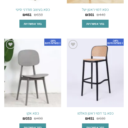
כסא דמוי ראטן יעל
כסא בעיצוב מודרני סיטי
₪
461
₪
650
₪
301
₪
440
בחר אפשרויות
בחר אפשרויות
למוצר
למוצר
זה
זה
28%-
34%-
יש
יש
+ משלוח חינם
+ משלוח חינם
מספר
מספר
הוסף
הוסף
סוגים.
סוגים.
לרשימת
לרשימת
ניתן
ניתן
המשאלות
המשאלות
לבחור
לבחור
את
את
האפשרויות
האפשרויות
בעמוד
בעמוד
המוצר
המוצר
כסא בר דמוי ראטן מאלמו
כסא אקו
₪
353
₪
490
₪
451
₪
680
בחר אפשרויות
בחר אפשרויות