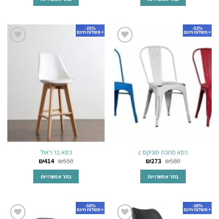
למוצר
למוצר
זה
זה
25%-
53%-
יש
יש
+ משלוח חינם
+ משלוח חינם
מספר
מספר
הוסף
הוסף
סוגים.
סוגים.
לרשימת
לרשימת
ניתן
ניתן
המשאלות
המשאלות
לבחור
לבחור
את
את
האפשרויות
האפשרויות
בעמוד
בעמוד
המוצר
המוצר
כסא מתכת סוניקס c
כסא בר ראול
₪
414
₪
550
₪
273
₪
580
בחר אפשרויות
בחר אפשרויות
למוצר
למוצר
זה
זה
58%-
38%-
יש
יש
+ משלוח חינם
+ משלוח חינם
מספר
מספר