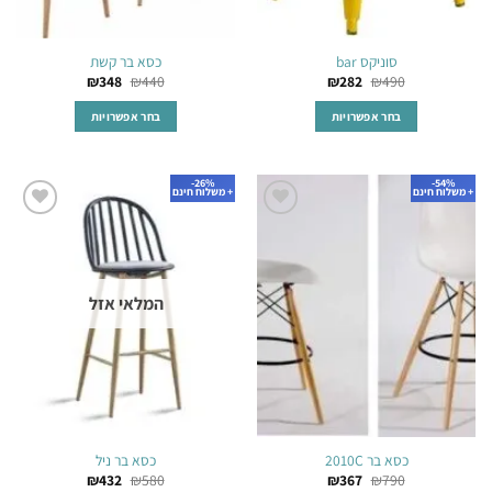
סוניקס bar
כסא בר קשת
₪
348
₪
440
₪
282
₪
490
בחר אפשרויות
בחר אפשרויות
למוצר
למוצר
זה
זה
26%-
54%-
יש
יש
+ משלוח חינם
+ משלוח חינם
מספר
מספר
הוסף
הוסף
סוגים.
סוגים.
לרשימת
לרשימת
ניתן
ניתן
המשאלות
המשאלות
לבחור
לבחור
המלאי אזל
את
את
האפשרויות
האפשרויות
בעמוד
בעמוד
המוצר
המוצר
כסא בר 2010C
כסא בר ניל
₪
432
₪
580
₪
367
₪
790