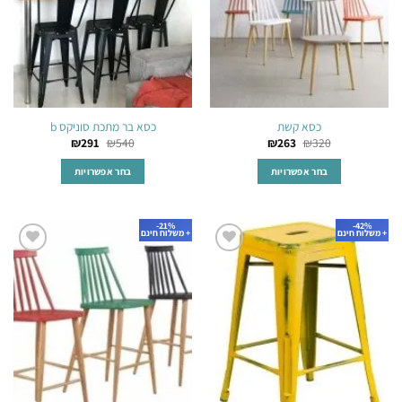
האפשרויות
האפשרויות
בעמוד
בעמוד
המוצר
המוצר
כסא קשת
כסא בר מתכת סוניקס b
₪
291
₪
540
₪
263
₪
320
בחר אפשרויות
בחר אפשרויות
למוצר
למוצר
זה
זה
21%-
42%-
יש
יש
+ משלוח חינם
+ משלוח חינם
מספר
מספר
הוסף
הוסף
סוגים.
סוגים.
לרשימת
לרשימת
ניתן
ניתן
המשאלות
המשאלות
לבחור
לבחור
את
את
האפשרויות
האפשרויות
בעמוד
בעמוד
המוצר
המוצר