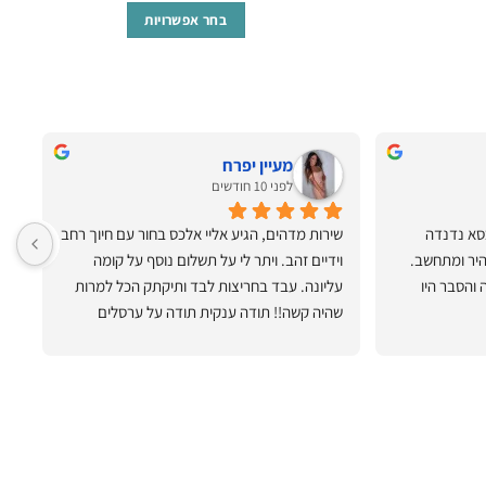
בחר אפשרויות
למוצר
זה
יש
מספר
סוגים.
מעיין יפרח
לפני 10 חודשים
ניתן
לבחור
רוצה להודות למוביל ומרכיב של כסא נדנדה 
שירות מדהים, הגיע אליי אלכס בחור עם חיוך רחב 
את
אלכס וביקורץעל השרות היעיל, מהיר ומתחשב. 
וידיים זהב. ויתר לי על תשלום נוסף על קומה 
ת
האפשרויות
התאים את עצמו לזמן שלי והרכבה והסבר היו 
עליונה. עבד בחריצות לבד ותיקתק הכל למרות 
בעמוד
שהיה קשה!! תודה ענקית תודה על ערסלים 
המ
המוצר
מושלמים!