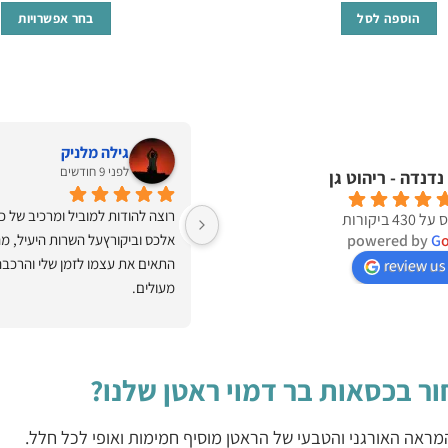
היה:
הוא:
הוספה לסל
בחר אפשרויות
₪1,154.
₪2,490.
למוצר
זה
יש
מספר
סוגים.
Ronit Shmueli
גילה מלניק
לפני 9 חודשים
לפני 9 חודשים
דנדה - ריהוט גן
ניתן
לבחור
אלכס המרכיב והמוביל בחור מאוד מקצועי 
43 ביקורות
את
G
powered by
כורסה המהממת הורכבה באופן מקצועי
האפשרויו
review us
בעמוד
מעולים.
המוצר
ר בכסאות בר דמוי ראטן שלנו?
ראה האורגני והטבעי של הראטן מוסיף חמימות ואופי לכל חלל.