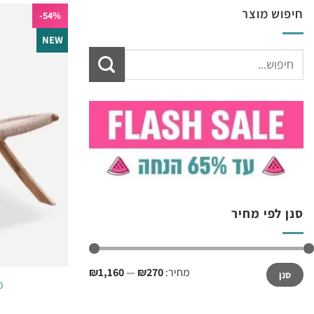
חיפוש מוצר
54%-
NEW
חיפוש
עבור:
סנן לפי מחיר
מחיר
מחיר
מחיר:
₪270
—
₪1,160
סנן
מינימלי
מקסימלי
כ