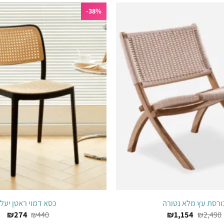
38%-
הוסף
לרשימת
המשאלות
ורסת עץ מלא נטורה
כסא דמוי ראטן יעל
המחיר
המחיר
₪
274
₪
440
₪
1,154
₪
2,490
המקורי
הנוכחי