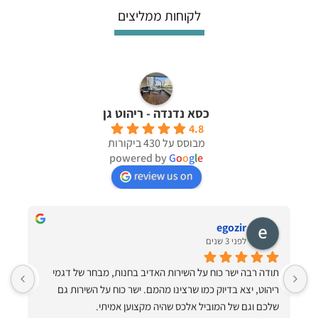
לקוחות ממליצים
את
את
האפשרויות
האפשרויות
בעמוד
בעמוד
המוצר
המוצר
כסא נדנדה - ריהוט גן
4.8
מבוסס על 430 ביקורות
powered by
G
o
o
g
l
e
review us on
egozir
לפני 3 שנים
תודה רבה ישר כוח על השירות האדיב בחנות, מבחר של דגמי 
ריהוט, יצא בדיוק כמו שרצינו מהמם. ישר כוח על השירות גם 
ותיקתק הכל למרות שהיה קשה!! תודה ענקית תודה על ערסלים 
שלכם וגם של המוביל אלכס שהיה מקצוען אמיתי.