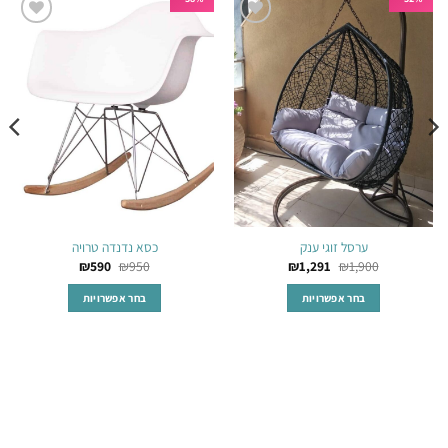
הוסף
הוסף
לרשימת
לרשימת
המשאלות
המשאלות
ערסל זוגי ענק
כסא נדנדה טרויה
₪
590
₪
950
₪
1,291
₪
1,900
בחר אפשרויות
בחר אפשרויות
למוצר
למוצר
זה
זה
יש
יש
מספר
מספר
סוגים.
סוגים.
ניתן
ניתן
לבחור
לבחור