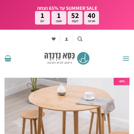
Ski
SUMMER SALE עד 65% הנחה
t
1
1
52
39
conten
שניות
דקות
שעה
יום
43%-
הוסף
לרשימת
המשאלות