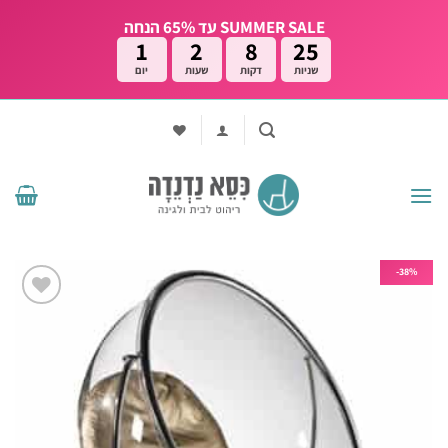
Ski
SUMMER SALE עד 65% הנחה
t
1
2
8
24
conten
שניות
דקות
שעות
יום
38%-
הוסף
לרשימת
המשאלות