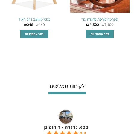
ספרטה כורסת נדנדה עור
כסא מעוצב דגם ראול
₪
248
₪
440
₪
4,522
₪
7,100
בחר אפשרויות
בחר אפשרויות
למוצר
למוצר
זה
זה
יש
יש
מספר
מספר
סוגים.
סוגים.
ניתן
ניתן
לבחור
לבחור
לקוחות ממליצים
את
את
האפשרויות
האפשרויות
בעמוד
בעמוד
המוצר
המוצר
כסא נדנדה - ריהוט גן
4.8