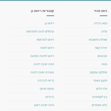
ניווט מהיר
קטגוריות ריהוט גן
כסא נדנדה
ריהוט גן
עלינו
ערסלים לגינה ולמרפסת
שאלות ותשובות
ריהוט למרפסת
יצירת קשר
ריהוט לפטיו
מבצעים
ריהוט לפינת המתנה
חנות
פינת ישיבה לגינה
מחלקת עסקים
מערכת ישיבה לגינה
תקנון האתר
כריות לנדנדה
אדריכלים
מיטות שיזוף
בין לקוחותינו
נדנדות
בלוג מאמרים
פינת ישיבה ראטן