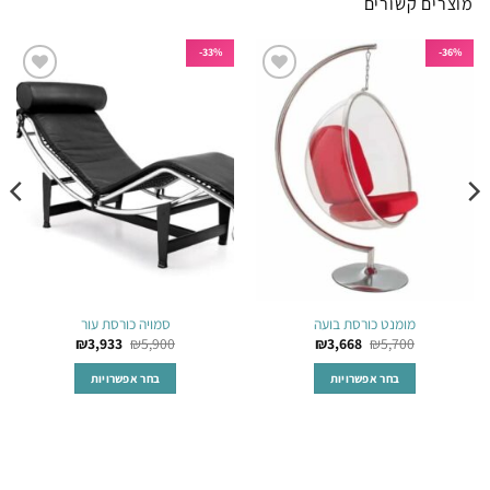
מוצרים קשורים
33%-
36%-
הוסף
הוסף
לרשימת
לרשימת
המשאלות
המשאלות
מומנט כורסת בועה
סמויה כורסת עור
₪
3,933
₪
5,900
₪
3,668
₪
5,700
בחר אפשרויות
בחר אפשרויות
למוצר
למוצר
זה
זה
יש
יש
מספר
מספר