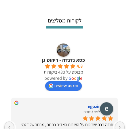
סוגים.
סוגים.
ניתן
ניתן
לבחור
לבחור
לקוחות ממליצים
את
את
האפשרויות
האפשרויות
בעמוד
בעמוד
המוצר
המוצר
כסא נדנדה - ריהוט גן
4.8
מבוסס על 430 ביקורות
powered by
G
o
o
g
l
e
review us on
egozir
לפני 3 שנים
תודה רבה ישר כוח על השירות האדיב בחנות, מבחר של דגמי 