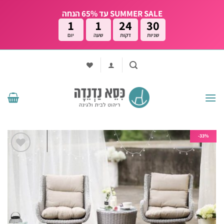
Ski
SUMMER SALE עד 65% הנחה
t
1
1
24
29
conten
שניות
דקות
שעה
יום
33%-
הוסף
לרשימת
המשאלות