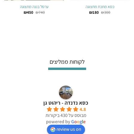
כסא מתכת מתצוגה
ערסל בננה מתצוגה
המחיר
המחיר
המחיר
המחיר
₪
450
₪
740
₪
180
₪
300
המקורי
הנוכחי
המקורי
הנוכחי
היה:
הוא:
היה:
הוא:
₪450.
₪740.
₪180.
₪300.
לקוחות ממליצים
כסא נדנדה - ריהוט גן
4.8
מבוסס על 430 ביקורות
powered by
G
o
o
g
l
e
review us on