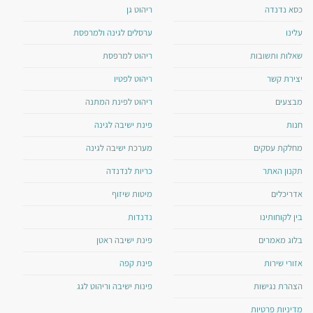
כסא נדנדה
ריהוט גן
עלינו
ערסלים לגינה ולמרפסת
שאלות ותשובות
ריהוט למרפסת
יצירת קשר
ריהוט לפטיו
מבצעים
ריהוט לפינת המתנה
חנות
פינת ישיבה לגינה
מחלקת עסקים
מערכת ישיבה לגינה
תקנון האתר
כריות לנדנדה
אדריכלים
מיטות שיזוף
בין לקוחותינו
נדנדות
בלוג מאמרים
פינת ישיבה ראטן
אזורי שירות
פינת קפה
הצהרת נגישות
פינות ישיבה וריהוט לגג
מדיניות פרטיות