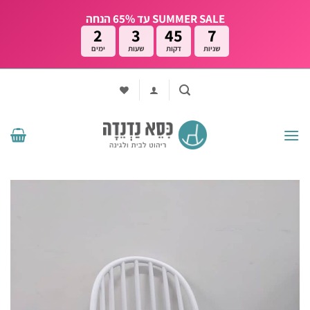
Ski
SUMMER SALE עד 65% הנחה
t
2
3
45
6
conten
שניות
דקות
שעות
ימים
הוסף
לרשימת
המשאלות