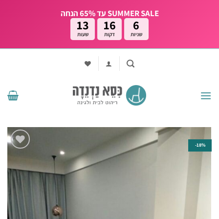
Ski
SUMMER SALE עד 65% הנחה
t
13
16
5
conten
שניות
דקות
שעות
18%-
הוסף
לרשימת
המשאלות