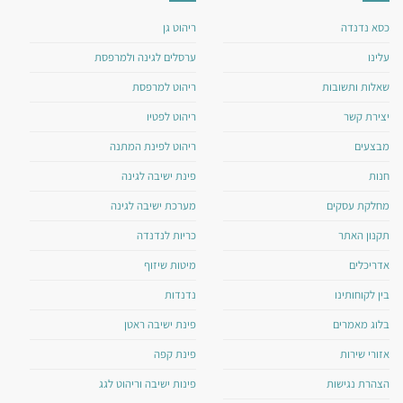
כסא נדנדה
ריהוט גן
עלינו
ערסלים לגינה ולמרפסת
שאלות ותשובות
ריהוט למרפסת
יצירת קשר
ריהוט לפטיו
מבצעים
ריהוט לפינת המתנה
חנות
פינת ישיבה לגינה
מחלקת עסקים
מערכת ישיבה לגינה
תקנון האתר
כריות לנדנדה
אדריכלים
מיטות שיזוף
בין לקוחותינו
נדנדות
בלוג מאמרים
פינת ישיבה ראטן
אזורי שירות
פינת קפה
הצהרת נגישות
פינות ישיבה וריהוט לגג