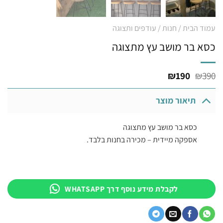
עמוד הבית
/
חנות
/
עודפים ותצוגה
כסא בר מושב עץ מתצוגה
המחיר
המחיר
₪
190
₪
390
המקורי
הנוכחי
היה:
הוא:
תיאור מוצר
₪190.
₪390.
כסא בר מושב עץ מתצוגה
אספקה מיידית – מכירה בחנות בלבד.
לקבלת מידע נוסף דרך WHATSAPP