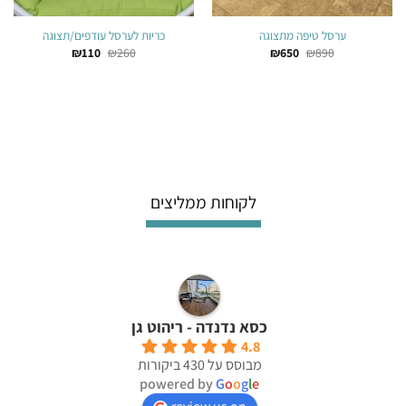
ערסל טיפה מתצוגה
כריות לערסל עודפים/תצוגה
המחיר
המחיר
המחיר
המחיר
₪
110
₪
260
₪
650
₪
890
המקורי
הנוכחי
המקורי
הנוכחי
היה:
הוא:
היה:
הוא:
₪110.
₪260.
₪650.
₪890.
לקוחות ממליצים
כסא נדנדה - ריהוט גן
4.8
מבוסס על 430 ביקורות
powered by
G
o
o
g
l
e